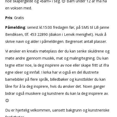
noe skaperglede og «barn» i seg. 😊 Barn under 12 år må ha
en voksen med.
Pris
: Gratis
Påmelding
: senest kl.15:00 fredagen før, på SMS til Lill-Janne
Bendiksen, tlf. 453 22890 (diakon i Lenvik menighet). Husk å
skrive navn og alder i påmeldingen. Begrenset antall plasser.
Vi ønsker en kreativ møteplass der du kan senke skuldrene og
møte andre gjennom musikk, mat og maling/tegning. Du kan
tegne etter noe, la deg inspirere av noe eller skape fritt ut ifra
egne ideer og innfall. I kirka har vi også en del illustrerte
barnebibler på flere språk, billedbøker og kunstbilder du kan
låne for å la deg inspirere, hvis du ønsker det. Noen ganger
bidrar også musikere og kunstnere du kan la deg inspirere av.
😊
Du er hjertelig velkommen, uansett bakgrunn og kunstneriske