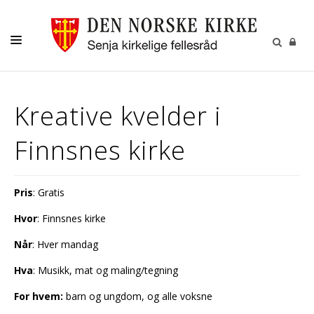
DÅP-VIGSEL-GRAVFERD
Kreative kvelder i
GRAVPLASSENE
Finnsnes kirke
OM OSS
Pris
: Gratis
Hvor
: Finnsnes kirke
Når
: Hver mandag
Hva
: Musikk, mat og maling/tegning
For hvem:
barn og ungdom, og alle voksne