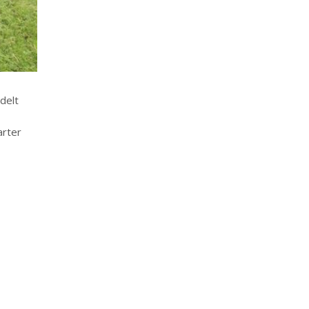
delt
arter