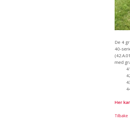
De 4 gr
40-seri
(42.A.0
med gra
41
4
4
44
Her kan
Tilbake