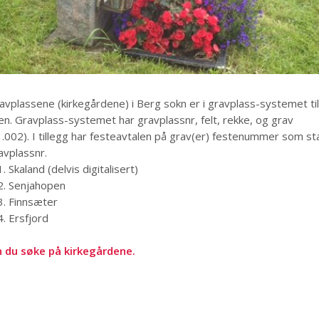
avplassene (kirkegårdene) i Berg sokn er i gravplass-systemet til
en. Gravplass-systemet har gravplassnr, felt, rekke, og grav
1.002). I tillegg har festeavtalen på grav(er) festenummer som st
vplassnr.
. Skaland (delvis digitalisert)
2. Senjahopen
3. Finnsæter
. Ersfjord
 du søke på kirkegårdene.